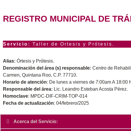
REGISTRO MUNICIPAL DE TRÁ
Servicio:
Taller de Ortesis y Prótesis.
Alias:
Órtesis y Prótesis.
Denominación del área (s) responsable:
Centro de Rehabili
Carmen, Quintana Roo, C.P. 77710.
Horario de atención
: De lunes a viernes de 7:00am A 18:00 h
Responsable del área:
Lic. Leandro Esteban Acosta Pérez.
Homoclave
: MPDC-DIF-CRIM-TOP-014
Fecha de actualización
: 04/febrero/2025
Acerca del Servicio: