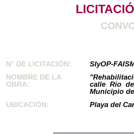
LICITACI
CONVO
N° DE LICITACIÓN:
SIyOP-FAISM
NOMBRE DE LA
"Rehabilitac
OBRA:
calle Rio d
Municipio de
UBICACIÓN:
Playa del Ca