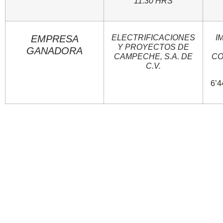
11:30 HRS
EMPRESA
ELECTRIFICACIONES
I
Y PROYECTOS DE
GANADORA
CAMPECHE, S.A. DE
CO
C.V.
6’4