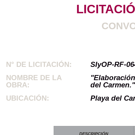
LICITACI
CONVO
N° DE LICITACIÓN:
SIyOP-RF-06
NOMBRE DE LA
"Elaboración
OBRA:
del Carmen."
UBICACIÓN:
Playa del Ca
DESCRIPCIÓN