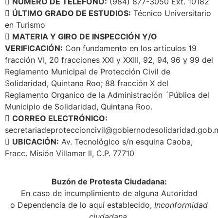
NÚMERO DE TELÉFONO:
(984) 877-3050 Ext. 10182
ÚLTIMO GRADO DE ESTUDIOS:
Técnico Universitario
en Turismo
MATERIA Y GIRO DE INSPECCIÓN Y/O
VERIFICACIÓN:
Con fundamento en los articulos 19
fracción VI, 20 fracciones XXI y XXIII, 92, 94, 96 y 99 del
Reglamento Municipal de Protección Civil de
Solidaridad, Quintana Roo; 88 fracción X del
Reglamento Organico de la Administración ´Pública del
Municipio de Solidaridad, Quintana Roo.
CORREO ELECTRÓNICO:
secretariadeproteccioncivil@gobiernodesolidaridad.gob.
UBICACIÓN:
Av. Tecnológico s/n esquina Caoba,
Fracc. Misión Villamar ll, C.P. 77710
Buzón de Protesta Ciudadana:
En caso de incumplimiento de alguna Autoridad
o Dependencia de lo aquí establecido,
Inconformidad
ciudadana,