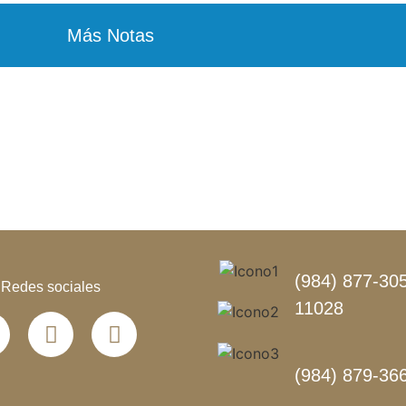
Más Notas
(984) 877-305
Redes sociales
11028
(984) 879-36