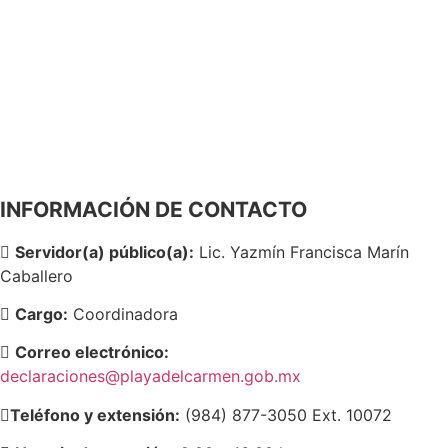
Playa del Carmen, Quintana Roo. CP. 77710.
Tel. (984) 877 3050
contacto@playadelcarmen.gob.mx
(984) 879-3669
9-1-1
(984) 877-3050
ext. 11028
INFORMACIÓN DE CONTACTO
Servidor(a) público(a):
Lic. Yazmín Francisca Marín
Caballero
Cargo:
Coordinadora
Correo electrónico:
declaraciones@playadelcarmen.gob.mx
Teléfono y extensión:
(984) 877-3050 Ext. 10072