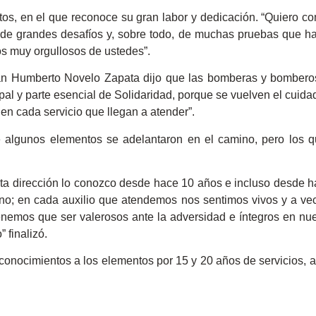
os, en el que reconoce su gran labor y dedicación. “Quiero c
de grandes desafíos y, sobre todo, de muchas pruebas que hay
s muy orgullosos de ustedes”.
uan Humberto Novelo Zapata dijo que las bomberas y bomberos
al y parte esencial de Solidaridad, porque se vuelven el cuid
en cada servicio que llegan a atender”.
ue algunos elementos se adelantaron en el camino, pero los 
 esta dirección lo conozco desde hace 10 años e incluso desde 
no; en cada auxilio que atendemos nos sentimos vivos y a v
nemos que ser valerosos ante la adversidad e íntegros en nu
 finalizó.
conocimientos a los elementos por 15 y 20 años de servicios, a