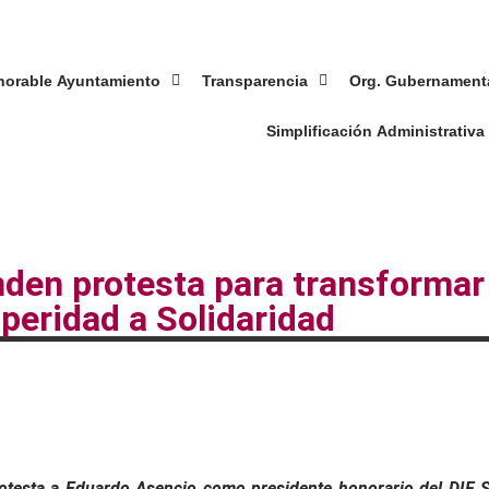
orable Ayuntamiento
Transparencia
Org. Gubernament
Simplificación Administrativa
inden protesta para transforma
peridad a Solidaridad
testa a Eduardo Asencio como presidente honorario del DIF So