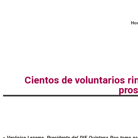
Hon
Cientos de voluntarios r
pros
• Verónica Lezama, Presidenta del DIF Quintana Roo toma pro