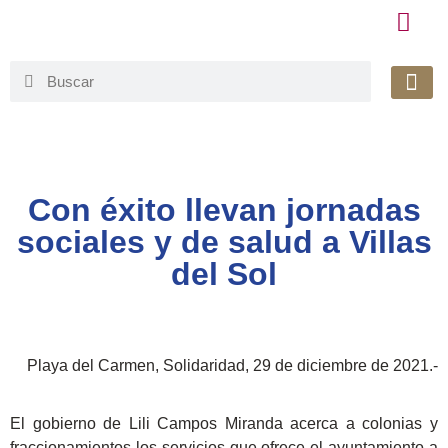
Honorable 
Org. Gu
Avisos de Pr
Simplificaci
Con éxito llevan jornadas
sociales y de salud a Villas
del Sol
Playa del Carmen, Solidaridad, 29 de diciembre de 2021.-
El gobierno de Lili Campos Miranda acerca a colonias y
fraccionamientos los servicios que ofrece el ayuntamiento a