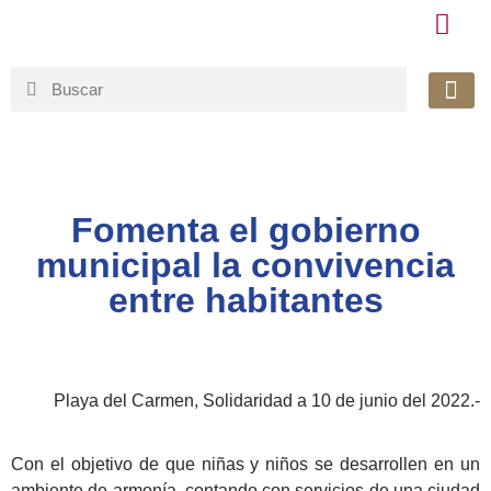
Honorable 
Org. Gu
Avisos de Pr
Simplificaci
Fomenta el gobierno
municipal la convivencia
entre habitantes
Playa del Carmen, Solidaridad a 10 de junio del 2022.-
Con el objetivo de que niñas y niños se desarrollen en un
ambiente de armonía, contando con servicios de una ciudad