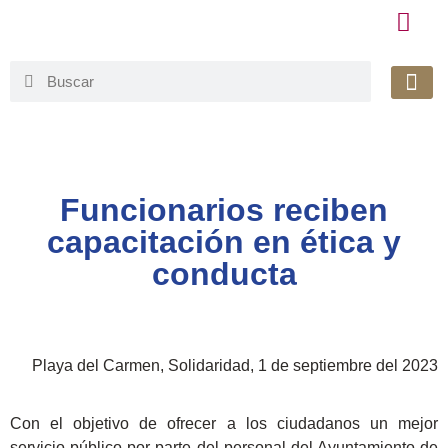
Honorable 
Org. Gu
Avisos de Pr
Simplificaci
Funcionarios reciben
capacitación en ética y
conducta
Playa del Carmen, Solidaridad, 1 de septiembre del 2023
Con el objetivo de ofrecer a los ciudadanos un mejor
servicio público por parte del personal del Ayuntamiento de