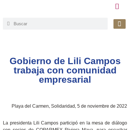
Honorable 
Org. Gu
Avisos de Pr
Simplificaci
Gobierno de Lili Campos
trabaja con comunidad
empresarial
Playa del Carmen, Solidaridad, 5 de noviembre de 2022
La presidenta Lili Campos participó en la mesa de diálogo
con socios de COPARMEX Riviera Maya, para escuchar