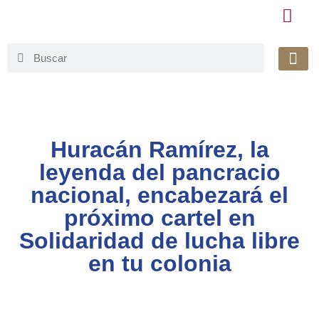
Honorable 
Org. Gu
Avisos de Pr
Simplificaci
Huracán Ramírez, la
leyenda del pancracio
nacional, encabezará el
próximo cartel en
Solidaridad de lucha libre
en tu colonia