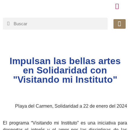
Honorable 
Org. Gu
Avisos de Pr
Simplificaci
Impulsan las bellas artes
en Solidaridad con
"Visitando mi Instituto"
Playa del Carmen, Solidaridad a 22 de enero del 2024
El programa “Visitando mi Instituto” es una iniciativa para
despertar el interés y el amor por las disciplinas de las