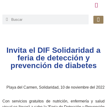
Honorable 
Org. Gu
Avisos de Pr
Simplificaci
Invita el DIF Solidaridad a
feria de detección y
prevención de diabetes
Playa del Carmen, Solidaridad, 10 de noviembre del 2022
Con servicios gratuitos de nutrición, enfermería y salud
visual se llevará a cabo la “Feria de Detección y Prevención