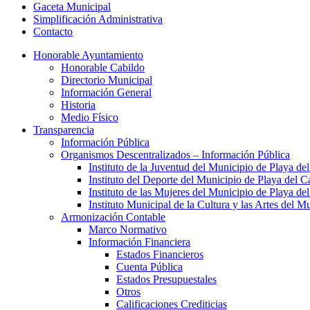
Gaceta Municipal
Simplificación Administrativa
Contacto
Honorable Ayuntamiento
Honorable Cabildo
Directorio Municipal
Información General
Historia
Medio Físico
Transparencia
Información Pública
Organismos Descentralizados – Información Pública
Instituto de la Juventud del Municipio de Playa d
Instituto del Deporte del Municipio de Playa del 
Instituto de las Mujeres del Municipio de Playa d
Instituto Municipal de la Cultura y las Artes del 
Armonización Contable
Marco Normativo
Información Financiera
Estados Financieros
Cuenta Pública
Estados Presupuestales
Otros
Calificaciones Crediticias