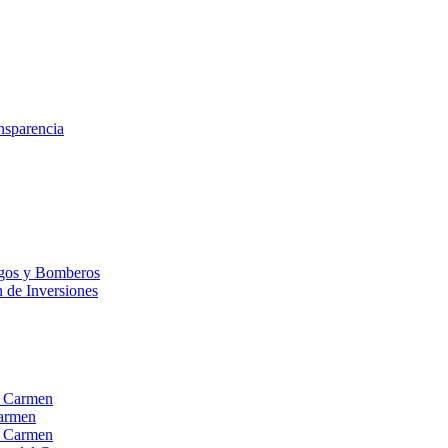
nsparencia
esgos y Bomberos
n de Inversiones
el Carmen
Carmen
el Carmen