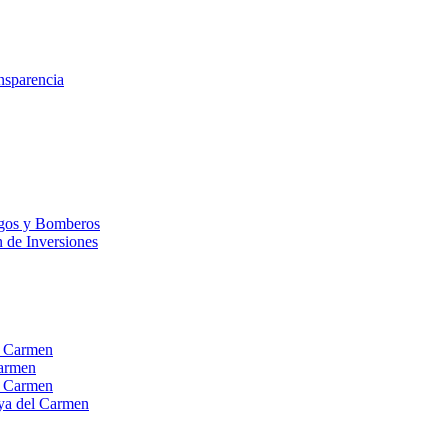
nsparencia
esgos y Bomberos
n de Inversiones
el Carmen
Carmen
el Carmen
laya del Carmen