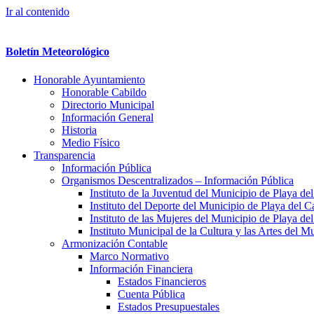
Ir al contenido
Boletín Meteorológico
Honorable Ayuntamiento
Honorable Cabildo
Directorio Municipal
Información General
Historia
Medio Físico
Transparencia
Información Pública
Organismos Descentralizados – Información Pública
Instituto de la Juventud del Municipio de Playa d
Instituto del Deporte del Municipio de Playa del 
Instituto de las Mujeres del Municipio de Playa d
Instituto Municipal de la Cultura y las Artes del 
Armonización Contable
Marco Normativo
Información Financiera
Estados Financieros
Cuenta Pública
Estados Presupuestales