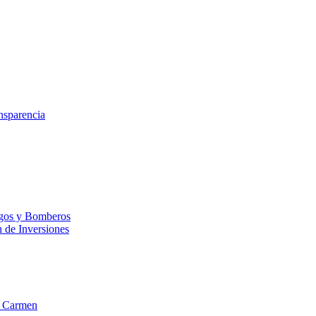
nsparencia
esgos y Bomberos
n de Inversiones
el Carmen