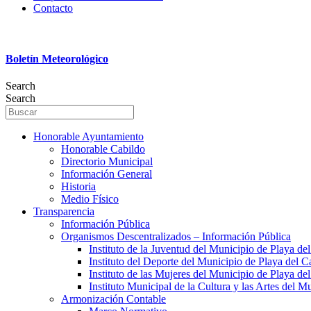
Contacto
Boletín Meteorológico
Search
Search
Honorable Ayuntamiento
Honorable Cabildo
Directorio Municipal
Información General
Historia
Medio Físico
Transparencia
Información Pública
Organismos Descentralizados – Información Pública
Instituto de la Juventud del Municipio de Playa d
Instituto del Deporte del Municipio de Playa del 
Instituto de las Mujeres del Municipio de Playa d
Instituto Municipal de la Cultura y las Artes del 
Armonización Contable