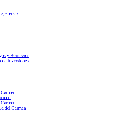
nsparencia
esgos y Bomberos
n de Inversiones
el Carmen
Carmen
el Carmen
laya del Carmen