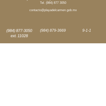
Tel. (984) 877 3050
contacto@playadelcarmen.gob.mx
(984) 879-3669
9-1-1
(984) 877-3050
ext. 11028