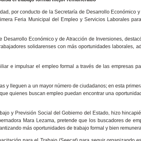
dad, por conducto de la Secretaría de Desarrollo Económico y 
rimera Feria Municipal del Empleo y Servicios Laborales para
de Desarrollo Económico y de Atracción de Inversiones, destac
 trabajadores solidarenses con más oportunidades laborales, 
amiliar e impulsar el empleo formal a través de las empresas pa
vas y lleguen a un mayor número de ciudadanos; en esta primera
a que quienes buscan empleo puedan encontrar una oportunidad
rabajo y Previsión Social del Gobierno del Estado, hizo hincap
obernadora Mara Lezama, pretende que los buscadores de em
rantizando más oportunidades de trabajo formal y bien remuner
itación para el Trabajo (Seecat) para seguir organizando est