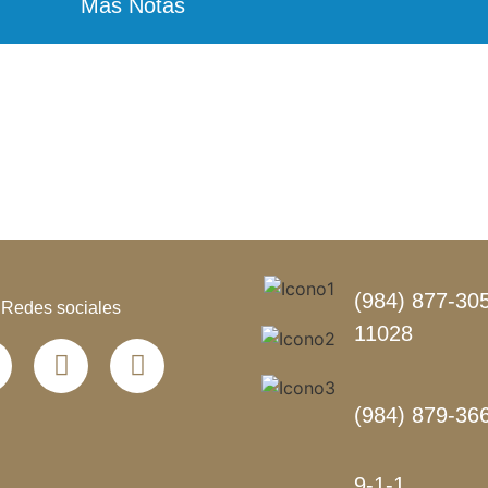
Más Notas
(984) 877-305
Redes sociales
11028
(984) 879-36
9-1-1