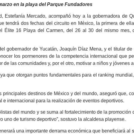
e marzo en la playa del Parque Fundadores
ad, Estefanía Mercado, acompañó hoy a la gobernadora de Q
e tendrá dos fechas del circuito en México, la primera de ell
el Élite 16 Playa del Carmen, del 26 al 30 del mismo mes, 
el gobernador de Yucatán, Joaquín Díaz Mena, y el titular de
ocer los pormenores de la competencia internacional que per
de las comunidades y, por el otro, motivar a niños y jóvenes a p
ya que otorgan puntos fundamentales para el ranking mundial, e
s principales destinos de México y del mundo, aseguró que, c
 e internacional para la realización de eventos deportivos.
bolistas del mundo y se suma al fortalecimiento de la promoció
uno de turismo deportivo”, sostuvo la alcaldesa playense.
nerará una importante derrama económica que beneficiará al se