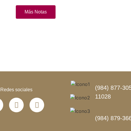
Más Notas
(984) 877-305
Redes sociales
11028
(984) 879-36