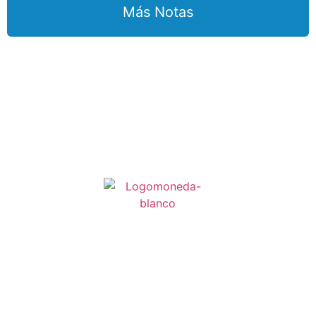
Más Notas
H. Ayuntamiento de Playa del Carmen.
Av. 20 Norte entre Calles 8 y 10 Norte. Col. Centro,
Playa del Carmen, Quintana Roo. CP. 77710.
Tel. (984) 877 3050
contacto@playadelcarmen.gob.mx