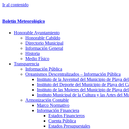
Ir al contenido
Boletín Meteorológico
Honorable Ayuntamiento
Honorable Cabildo
Directorio Municipal
Información General
Historia
Medio Físico
Transparencia
Información Pública
Organismos Descentralizados – Información Pública
Instituto de la Juventud del Municipio de Playa d
Instituto del Deporte del Municipio de Playa del 
Instituto de las Mujeres del Municipio de Playa d
Instituto Municipal de la Cultura y las Artes del 
Armonización Contable
Marco Normativo
Información Financiera
Estados Financieros
Cuenta Pública
Estados Presupuestales