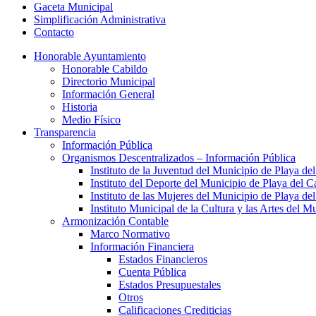
Gaceta Municipal
Simplificación Administrativa
Contacto
Honorable Ayuntamiento
Honorable Cabildo
Directorio Municipal
Información General
Historia
Medio Físico
Transparencia
Información Pública
Organismos Descentralizados – Información Pública
Instituto de la Juventud del Municipio de Playa d
Instituto del Deporte del Municipio de Playa del 
Instituto de las Mujeres del Municipio de Playa d
Instituto Municipal de la Cultura y las Artes del 
Armonización Contable
Marco Normativo
Información Financiera
Estados Financieros
Cuenta Pública
Estados Presupuestales
Otros
Calificaciones Crediticias