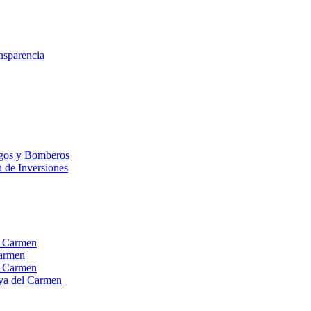
nsparencia
esgos y Bomberos
n de Inversiones
el Carmen
Carmen
el Carmen
laya del Carmen