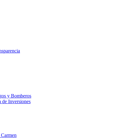
nsparencia
esgos y Bomberos
n de Inversiones
el Carmen