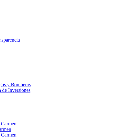
nsparencia
esgos y Bomberos
n de Inversiones
el Carmen
Carmen
el Carmen