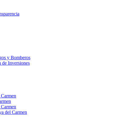
nsparencia
esgos y Bomberos
n de Inversiones
el Carmen
Carmen
el Carmen
laya del Carmen