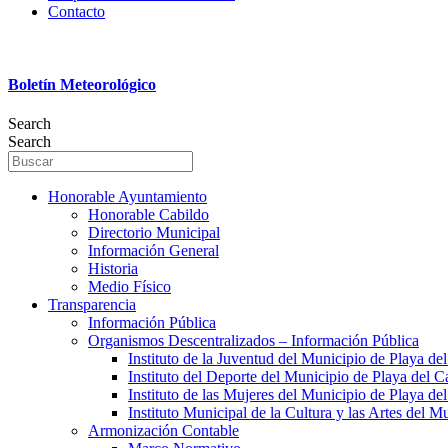
Contacto
Boletín Meteorológico
Search
Search
Honorable Ayuntamiento
Honorable Cabildo
Directorio Municipal
Información General
Historia
Medio Físico
Transparencia
Información Pública
Organismos Descentralizados – Información Pública
Instituto de la Juventud del Municipio de Playa d
Instituto del Deporte del Municipio de Playa del 
Instituto de las Mujeres del Municipio de Playa d
Instituto Municipal de la Cultura y las Artes del 
Armonización Contable