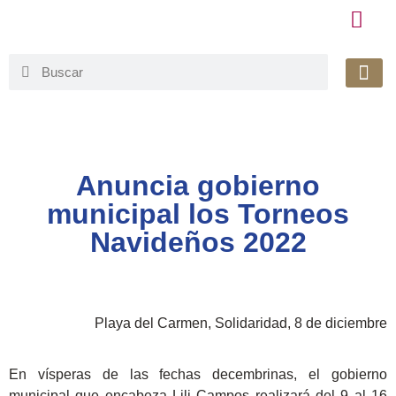
Honorable 
Org. Gu
Avisos de Pr
Simplificaci
Anuncia gobierno
municipal los Torneos
Navideños 2022
Playa del Carmen, Solidaridad, 8 de diciembre
En vísperas de las fechas decembrinas, el gobierno
municipal que encabeza Lili Campos realizará del 9 al 16