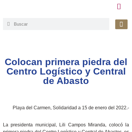
Honorable 
Org. Gu
Avisos de Pr
Simplificaci
Colocan primera piedra del
Centro Logístico y Central
de Abasto
Playa del Carmen, Solidaridad a 15 de enero del 2022.-
La presidenta municipal, Lili Campos Miranda, colocó la
primera piedra del Centro Logístico y Central de Abastos, es