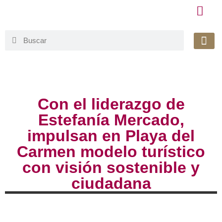
Honorable 
Org. Gu
Avisos de Pr
Simplificaci
Con el liderazgo de
Estefanía Mercado,
impulsan en Playa del
Carmen modelo turístico
con visión sostenible y
ciudadana