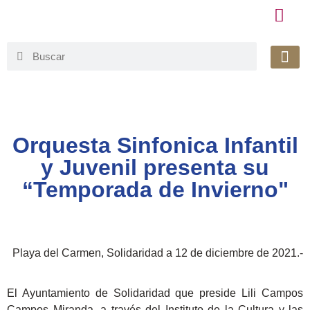
Honorable 
Org. Gu
Avisos de Pr
Simplificaci
Orquesta Sinfonica Infantil
y Juvenil presenta su
“Temporada de Invierno"
Playa del Carmen, Solidaridad a 12 de diciembre de 2021.-
El Ayuntamiento de Solidaridad que preside Lili Campos
Campos Miranda, a través del Instituto de la Cultura y las