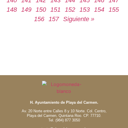
140
141
142
143
144
145
146
147
148
149
150
151
152
153
154
155
156
157
Siguiente »
H. Ayuntamiento de Playa del Carmen.
Av. 20 Norte entre Calles 8 y 10 Norte. Col. Centro,
Playa del Carmen, Quintana Roo. CP. 77710.
Tel. (984) 877 3050