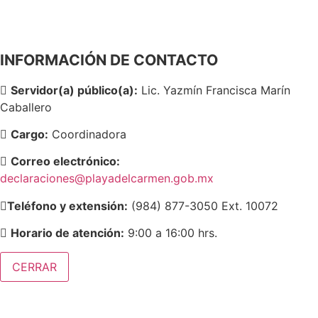
(984) 877-3050
(984) 879-3669
9-1-1
ext. 11028
INFORMACIÓN DE CONTACTO
Servidor(a) público(a):
Lic. Yazmín Francisca Marín
Caballero
Cargo:
Coordinadora
Correo electrónico:
declaraciones@playadelcarmen.gob.mx
Teléfono y extensión:
(984) 877-3050 Ext. 10072
Horario de atención:
9:00 a 16:00 hrs.
CERRAR